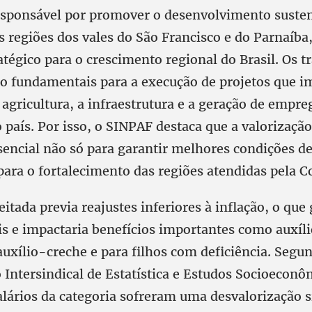
esponsável por promover o desenvolvimento susten
 regiões dos vales do São Francisco e do Parnaíb
tégico para o crescimento regional do Brasil. Os t
o fundamentais para a execução de projetos que 
agricultura, a infraestrutura e a geração de empr
 país. Por isso, o SINPAF destaca que a valorizaçã
sencial não só para garantir melhores condições de
ra o fortalecimento das regiões atendidas pela C
eitada previa reajustes inferiores à inflação, o que
ais e impactaria benefícios importantes como auxíl
auxílio-creche e para filhos com deficiência. Segu
Intersindical de Estatística e Estudos Socioeconô
alários da categoria sofreram uma desvalorização s