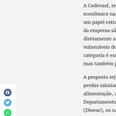
A Codevasf, r
econômico nas
um papel estra
da empresa sã
diretamente a 
vulneráveis do
categoria é es
mas também pa
A proposta rej
perdas salari
alimentação, 
Departamento 
(Dieese), os s