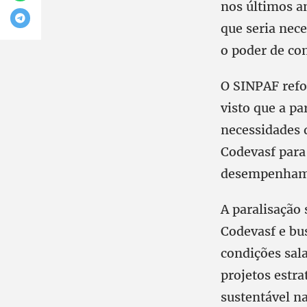
nos últimos a
que seria nec
o poder de c
O SINPAF refo
visto que a pa
necessidades d
Codevasf para
desempenham u
A paralisação 
Codevasf e bu
condições sal
projetos estr
sustentável na