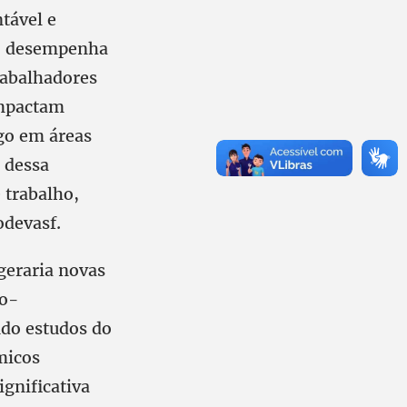
tável e
a, desempenha
rabalhadores
impactam
ego em áreas
o dessa
 trabalho,
odevasf.
 geraria novas
io-
ndo estudos do
micos
ignificativa