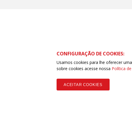
CONFIGURAÇÃO DE COOKIES:
SDS – Setor de Diversões Sul – Ed. Venâncio V, bl
Usamos cookies para lhe oferecer uma e
(61) 3251-9374 | Whatsapp: (61) 9944-2858
sobre cookies acesse nossa
Política d
ACEITAR COOKIES