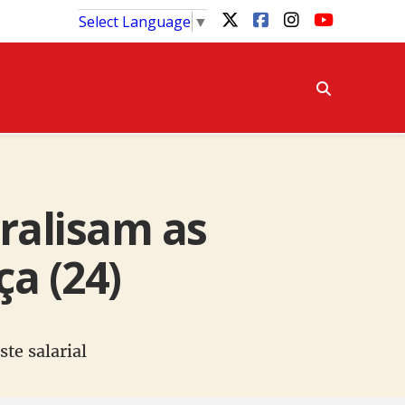
Select Language
▼
ralisam as
a (24)
te salarial