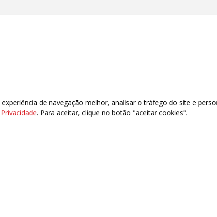
oco R, subsolo, lojas 4, 14 e 20 Asa Sul – Brasília/DF – CEP: 70.393.904 Tel:
xperiência de navegação melhor, analisar o tráfego do site e perso
e Privacidade
. Para aceitar, clique no botão "aceitar cookies".