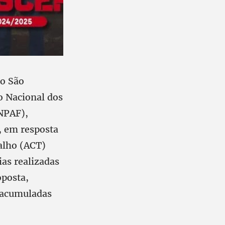
do São
o Nacional dos
NPAF),
, em resposta
alho (ACT)
as realizadas
oposta,
s acumuladas