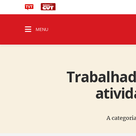
MENU
Trabalhad
ativi
A categori