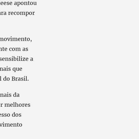
ieese apontou
ara recompor
 movimento,
ente com as
sensibilize a
nais que
 do Brasil.
onais da
or melhores
esso dos
lvimento