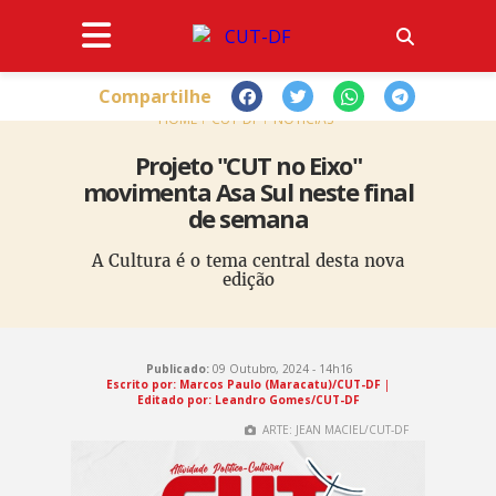
Compartilhe
HOME
CUT-DF
NOTÍCIAS
Projeto "CUT no Eixo"
movimenta Asa Sul neste final
de semana
A Cultura é o tema central desta nova
edição
Publicado:
09 Outubro, 2024 - 14h16
Escrito por: Marcos Paulo (Maracatu)/CUT-DF
|
Editado por: Leandro Gomes/CUT-DF
ARTE: JEAN MACIEL/CUT-DF