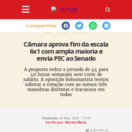
Compartilhe
HOME
CUT-DF
NOTÍCIAS
Câmara aprova fim da escala
6x1 com ampla maioria e
envia PEC ao Senado
A proposta reduz a jornada de 44 para
40 horas semanais sem corte de
salário. A oposição bolsonarista tentou
sabotar a votação com ao menos três
manobras distintas e fracassou em
todas
Publicado:
28 Maio, 2026 - 17h42
Escrito por: Marina Maria
JEAN MACIEL