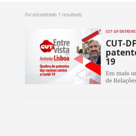
Foi encontrado 1 resultado
CUT-DF ENTREVI
CUT-DF
patente
19
Em mais um
de Relações
fala sobre 
para democ