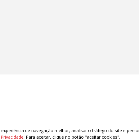
oco R, subsolo, lojas 4, 14 e 20 Asa Sul – Brasília/DF – CEP: 70.393.904 Tel:
xperiência de navegação melhor, analisar o tráfego do site e perso
e Privacidade
. Para aceitar, clique no botão "aceitar cookies".