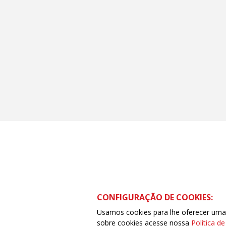
CONFIGURAÇÃO DE COOKIES:
SDS – Setor de Diversões Sul – Ed. Venâncio V, bl
Usamos cookies para lhe oferecer uma e
(61) 3251-9374 | Whatsapp: (61) 9944-2858
sobre cookies acesse nossa
Política d