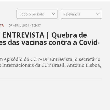
Todo o período
Relevância
STA
07 ABRIL, 2021 - 16H37
 ENTREVISTA | Quebra de
s das vacinas contra a Covid-
 episódio do CUT-DF Entrevista, o secretário
 Internacionais da CUT Brasil, Antonio Lisboa,
a urgência da quebra de patentes das vacinas
ratização do acesso aos imuniza