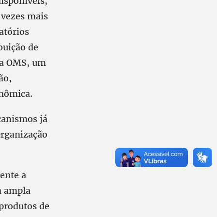
isponíveis,
 vezes mais
atórios
buição de
o a OMS, um
ão,
onômica.
canismos já
Organização
ente a
la ampla
 produtos de