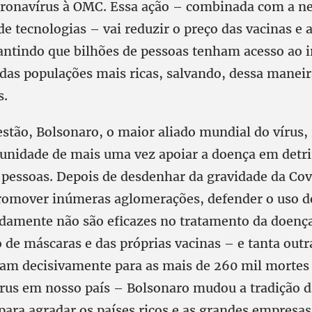
ronavírus à OMC. Essa ação – combinada com a ne
de tecnologias – vai reduzir o preço das vacinas e a
antindo que bilhões de pessoas tenham acesso ao 
as populações mais ricas, salvando, dessa maneir
s.
stão, Bolsonaro, o maior aliado mundial do vírus,
tunidade de mais uma vez apoiar a doença em detr
 pessoas. Depois de desdenhar da gravidade da Cov
promover inúmeras aglomerações, defender o uso 
amente não são eficazes no tratamento da doença
o de máscaras e das próprias vacinas – e tanta outr
ram decisivamente para as mais de 260 mil mortes
rus em nosso país – Bolsonaro mudou a tradição d
 para agradar os países ricos e as grandes empresa