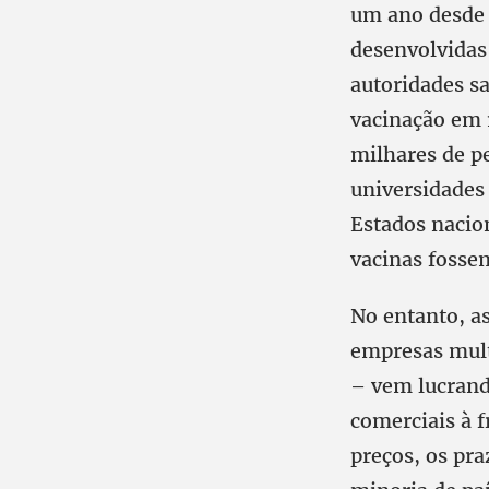
um ano desde 
desenvolvidas
autoridades sa
vacinação em m
milhares de p
universidades 
Estados nacion
vacinas fosse
No entanto, a
empresas mult
– vem lucrand
comerciais à 
preços, os pra