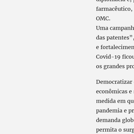
farmacêutico,
OMC.
Uma campanha 
das patentes”,
e fortalecime
Covid-19 fico
os grandes pr
Democratizar 
econômicas e s
medida em que
pandemia e p
demanda global
permita o sur