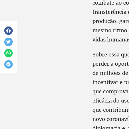
combate ao co
transferência 
produção, gar
mesmo ritmo d
vidas humana
Sobre essa que
perder a opor
de milhões de
incentivar e 
que comprovad
eficácia do us
que contribuí
novo coronaví
diplomacia e,