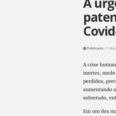
A urg
paten
Covid
Publicado:
11 Març
A crise human
mortes, medo
perdidos, prec
aumentando a 
sobretudo, ent
Em um dos mai