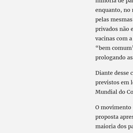
minoria de paí
enquanto, no 
pelas mesmas 
privados não e
vacinas com a
“bem comum”, 
prologando as
Diante desse 
previstos em 
Mundial do Co
O movimento s
proposta apres
maioria dos pa