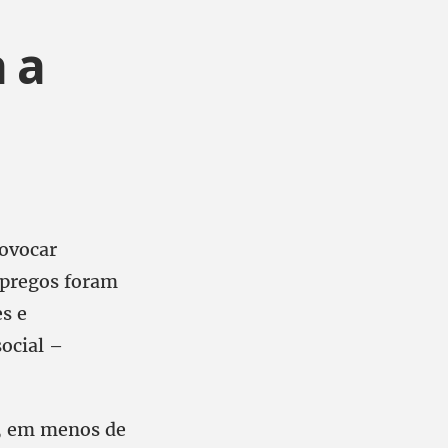
 a
rovocar
mpregos foram
es e
ocial –
e, em menos de