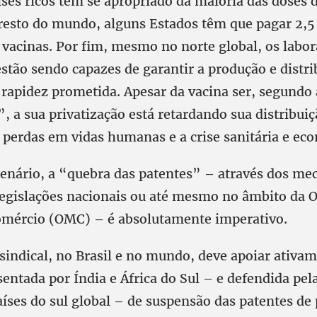
ses ricos tem se apropriado da maioria das doses d
resto do mundo, alguns Estados têm que pagar 2,5
vacinas. Por fim, mesmo no norte global, os labor
stão sendo capazes de garantir a produção e distri
 rapidez prometida. Apesar da vacina ser, segund
a sua privatização está retardando sua distribuiç
 perdas em vidas humanas e a crise sanitária e ec
cenário, a “quebra das patentes” – através dos me
legislações nacionais ou até mesmo no âmbito da 
mércio (OMC) – é absolutamente imperativo.
indical, no Brasil e no mundo, deve apoiar ativam
entada por Índia e África do Sul – e defendida pe
íses do sul global – de suspensão das patentes de