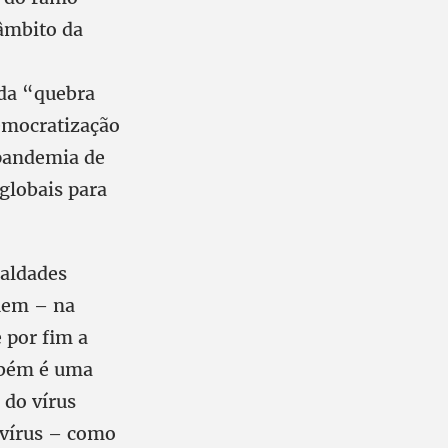
 âmbito da
da “quebra
democratização
 pandemia de
globais para
ualdades
quem – na
 por fim a
mbém é uma
 do vírus
 vírus – como