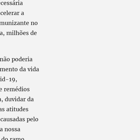
cessária
celerar a
imunizante no
a, milhões de
 não poderia
imento da vida
id-19,
de remédios
, duvidar da
as atitudes
 causadas pelo
a nossa
s do ramo