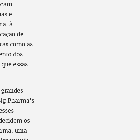
foram
ias e
ma, à
icação de
icas como as
mento dos
 que essas
.
s grandes
Big Pharma’s
esses
 decidem os
forma, uma